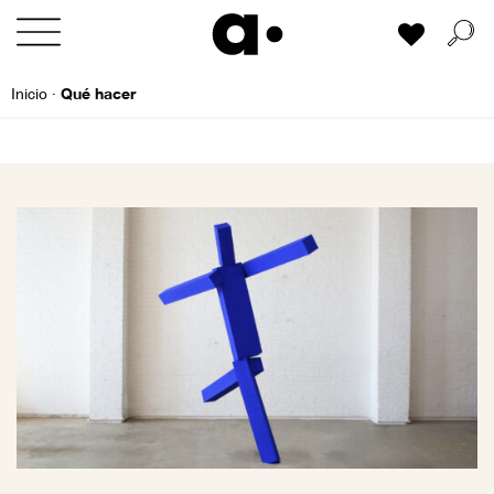
Skip
Mi lista
to
content
Qué hacer
Inicio
·