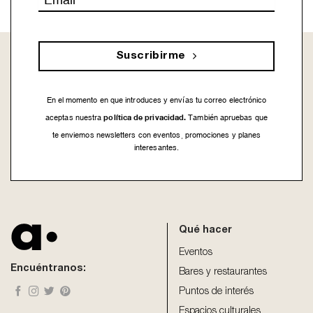
*
Suscribirme
En el momento en que introduces y envías tu correo electrónico
política de privacidad.
aceptas nuestra
También apruebas que
te enviemos newsletters con eventos, promociones y planes
interesantes.
This
field
should
be
Qué hacer
left
blank
Eventos
Encuéntranos:
Bares y restaurantes
Puntos de interés
Espacios culturales