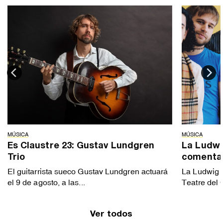
MÚSICA
MÚSICA
Es Claustre 23: Gustav Lundgren
La Ludwig
Trio
comenta
El guitarrista sueco Gustav Lundgren actuará
La Ludwig B
el 9 de agosto, a las...
Teatre del 
Ver todos