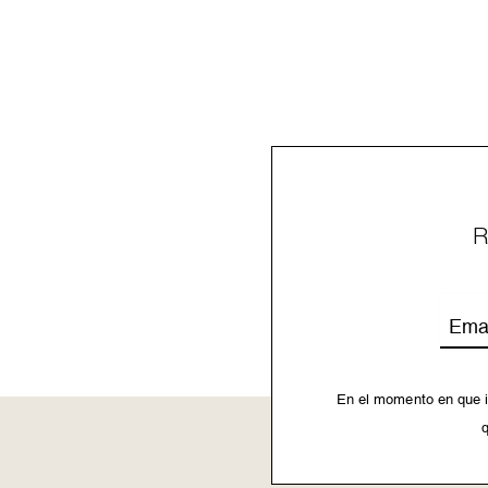
R
Emai
En el momento en que i
q
This