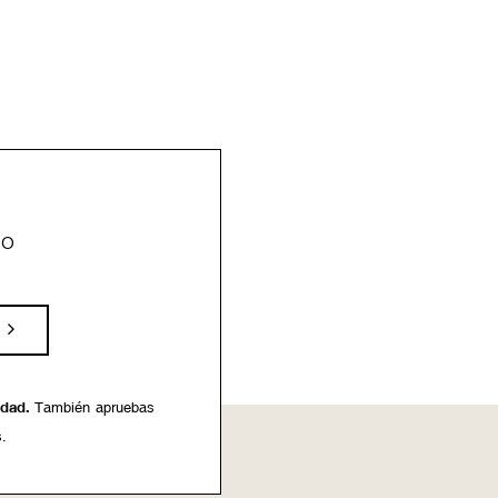
eo
idad.
También apruebas
s.