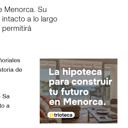
de Menorca. Su
ntacto a lo largo
 permitirá
ñoriales
toria de
e Sa
to a