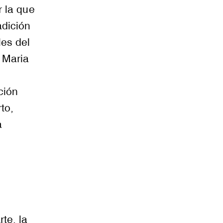
r la que
adición
les del
a Maria
ción
to,
a
te, la