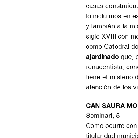
casas construidas
lo incluimos en e
y también a la m
siglo XVIII con m
como Catedral d
ajardinado
que, p
renacentista, con
tiene el misterio 
atención de los v
CAN SAURA MO
Seminari, 5
Como ocurre con 
titularidad munic