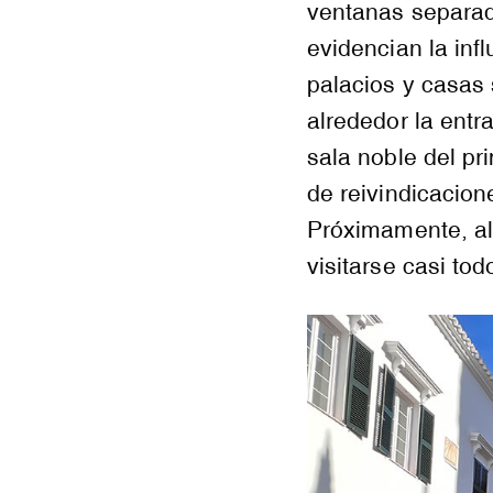
ventanas separad
evidencian la inf
palacios y casas 
alrededor la entr
sala noble del pr
de reivindicacion
Próximamente, al
visitarse casi tod