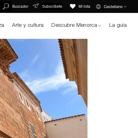
Subscríbete
Castellano
Buscador
Mi lista
za
Arte y cultura
Descubre Menorca
La guía