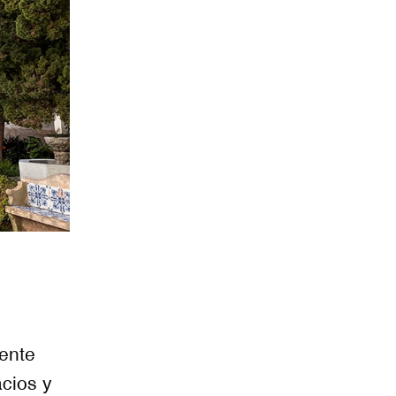
ente
acios y