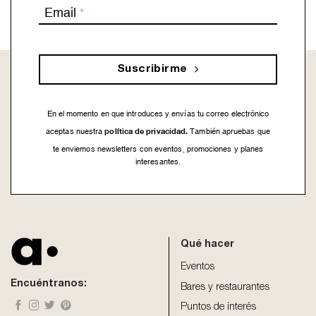
Email
*
Suscribirme
En el momento en que introduces y envías tu correo electrónico
política de privacidad.
aceptas nuestra
También apruebas que
te enviemos newsletters con eventos, promociones y planes
interesantes.
This
field
should
be
Qué hacer
left
blank
Eventos
Encuéntranos:
Bares y restaurantes
Puntos de interés