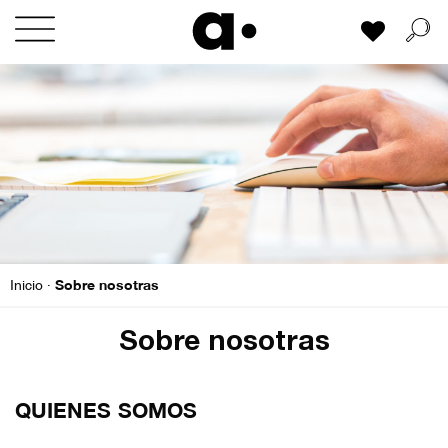
Skip
Mi lista
to
content
Sobre nosotras
Inicio
·
Sobre nosotras
QUIENES SOMOS