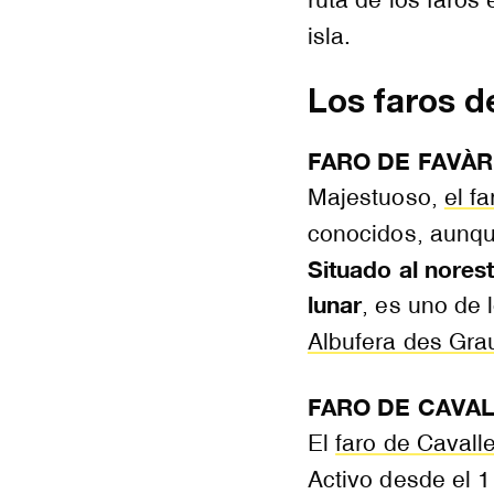
isla.
Los faros d
FARO DE FAVÀR
Majestuoso,
el f
conocidos, aunque
Situado al nores
lunar
, es uno de 
Albufera des Gra
FARO DE CAVAL
El
faro de Cavalle
Activo desde el 