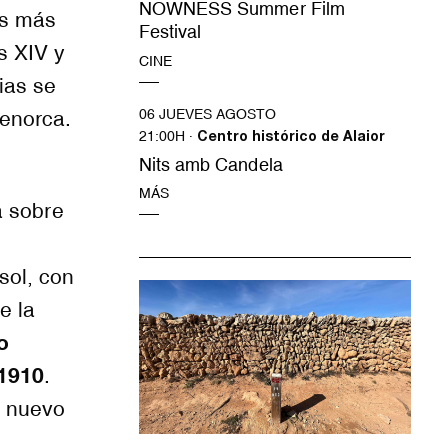
NOWNESS Summer Film
os más
Festival
s XIV y
CINE
ias se
06 JUEVES AGOSTO
Menorca.
21:00H ·
Centro histórico de Alaior
Nits amb Candela
MÁS
a sobre
sol, con
e la
o
 1910
.
n nuevo