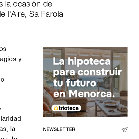
s la ocasión de
e l'Aire, Sa Farola
Los
ragios y
ue
e
ularidad
as, la
NEWSLETTER
a a la