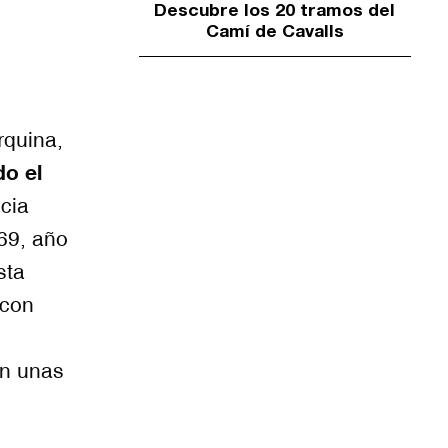
Descubre los 20 tramos del
Camí de Cavalls
rquina,
do el
cia
69, año
sta
 con
on unas