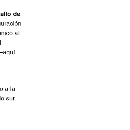
 alto de
guración
único al
l
 –aquí
o a la
do sur