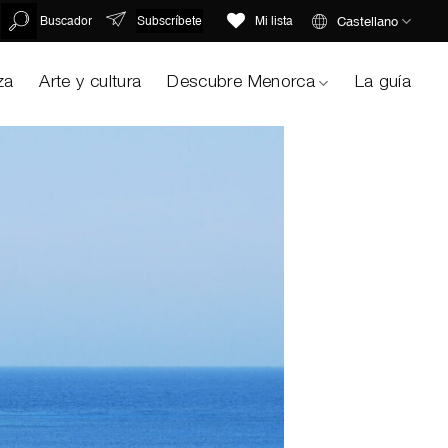
Subscríbete
Castellano
Buscador
Mi lista
za
Arte y cultura
Descubre Menorca
La guía