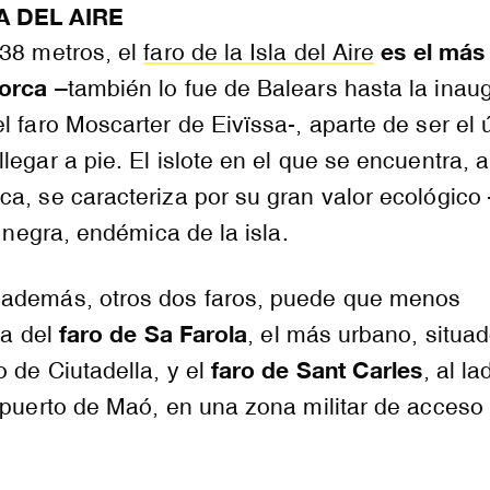
A DEL AIRE
es el más
 38 metros, el
faro de la Isla del Aire
norca
–también lo fue de Balears hasta la inau
l faro Moscarter de Eivïssa-, aparte de ser el 
legar a pie. El islote en el que se encuentra, a
a, se caracteriza por su gran valor ecológico
a negra, endémica de la isla.
además, otros dos faros, puede que menos
faro de Sa Farola
ta del
, el más urbano, situad
faro de Sant Carles
o de Ciutadella, y el
, al la
 puerto de Maó, en una zona militar de acceso