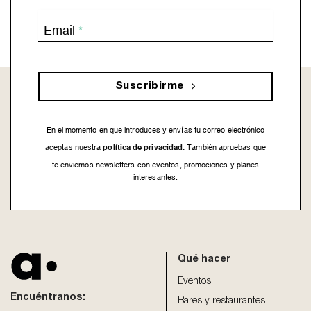
Email
*
Suscribirme
En el momento en que introduces y envías tu correo electrónico
política de privacidad.
aceptas nuestra
También apruebas que
te enviemos newsletters con eventos, promociones y planes
interesantes.
This
field
should
be
Qué hacer
left
blank
Eventos
Encuéntranos:
Bares y restaurantes