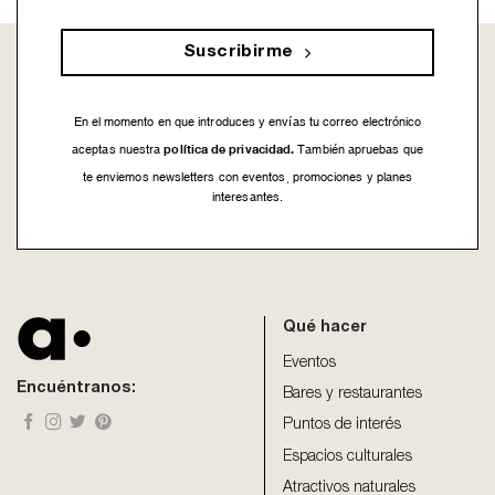
Suscribirme
En el momento en que introduces y envías tu correo electrónico
política de privacidad.
aceptas nuestra
También apruebas que
te enviemos newsletters con eventos, promociones y planes
interesantes.
This
field
should
be
Qué hacer
left
blank
Eventos
Encuéntranos:
Bares y restaurantes
Puntos de interés
Espacios culturales
Atractivos naturales