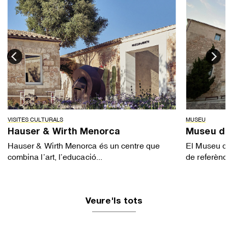
VISITES CULTURALS
MUSEU
Hauser & Wirth Menorca
Museu d
Hauser & Wirth Menorca és un centre que
El Museu de
combina l’art, l’educació...
de referència
Veure'ls tots