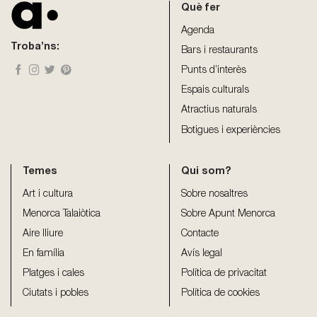
Què fer
left
blank
Agenda
Troba’ns:
Bars i restaurants
Punts d’interès
Espais culturals
Atractius naturals
Botigues i experiències
Temes
Qui som?
Art i cultura
Sobre nosaltres
Menorca Talaiòtica
Sobre Apunt Menorca
Aire lliure
Contacte
En família
Avís legal
Platges i cales
Política de privacitat
Ciutats i pobles
Política de cookies