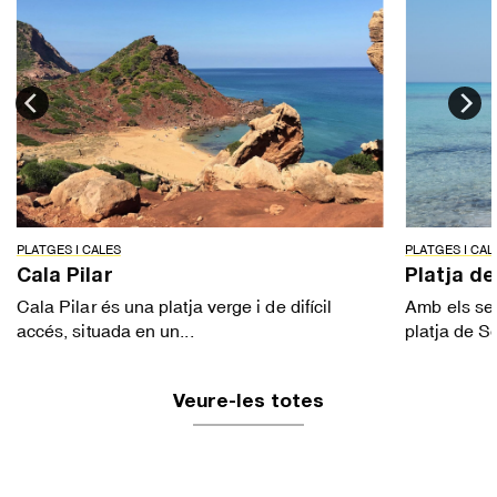
PLATGES I CALES
PLATGES I CAL
Cala Pilar
Platja d
Cala Pilar és una platja verge i de difícil
Amb els seu
accés, situada en un...
platja de So
Veure-les totes