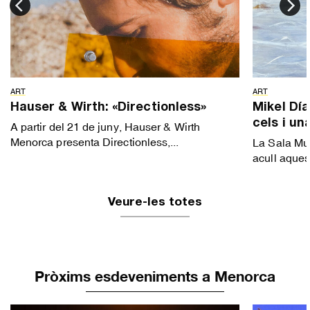
ART
ART
Hauser & Wirth: «Directionless»
Mikel Dí
cels i un
A partir del 21 de juny, Hauser & Wirth
Menorca presenta Directionless,...
La Sala Mun
acull aquest
Veure-les totes
Pròxims esdeveniments a Menorca