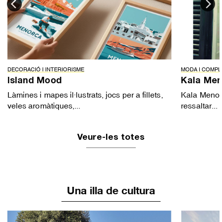
DECORACIÓ I INTERIORISME
MODA I COMP
Island Mood
Kala Me
Làmines i mapes il·lustrats, jocs per a fillets,
Kala Menorc
veles aromàtiques,...
ressaltar...
Veure-les totes
Una illa de cultura