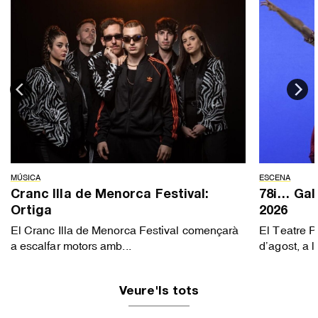
MÚSICA
ESCENA
Cranc Illa de Menorca Festival:
78i… Gala
Ortiga
2026
El Cranc Illa de Menorca Festival començarà
El Teatre P
a escalfar motors amb...
d’agost, a le
Veure'ls tots