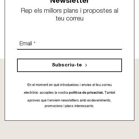
Newsletter
Rep els millors plans i propostes al
teu correu
Email
*
Subscriu-te
En el moment en què introdueixes i envies el teu correu
política de privacitat.
electrònic acceptes la nostra
També
aproves que t’enviem newsletters amb esdeveniments,
promocions i plans interessants.
This
field
should
be