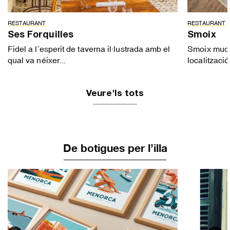
RESTAURANT
RESTAURANT
Ses Forquilles
Smoix
Fidel a l’esperit de taverna il·lustrada amb el
Smoix muda 
qual va néixer...
localització
Veure'ls tots
De botigues per l’illa