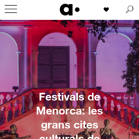
Skip
La meva llista
to
content
Festivals de
Menorca: les
grans cites
culturals de