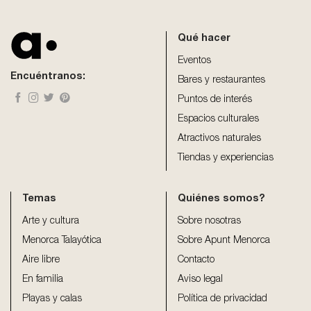
should
be
Qué hacer
left
blank
Eventos
Encuéntranos:
Bares y restaurantes
Puntos de interés
Espacios culturales
Atractivos naturales
Tiendas y experiencias
Temas
Quiénes somos?
Arte y cultura
Sobre nosotras
Menorca Talayótica
Sobre Apunt Menorca
Aire libre
Contacto
En familia
Aviso legal
Playas y calas
Política de privacidad