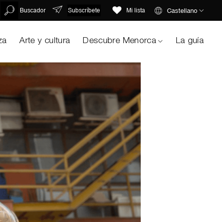
Subscríbete
Castellano
Buscador
Mi lista
za
Arte y cultura
Descubre Menorca
La guía