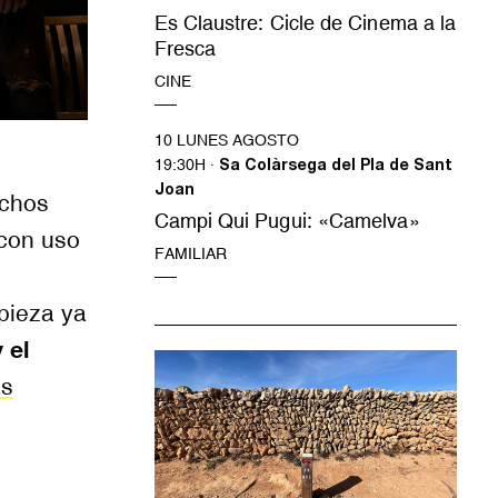
Es Claustre: Cicle de Cinema a la
Fresca
CINE
10 LUNES AGOSTO
19:30H ·
Sa Colàrsega del Pla de Sant
Joan
echos
Campi Qui Pugui: «Camelva»
 con uso
FAMILIAR
pieza ya
 el
ás