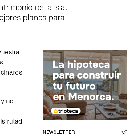
trimonio de la isla.
ejores planes para
vuestra
os
scinaros
 y no
isfrutad
NEWSLETTER