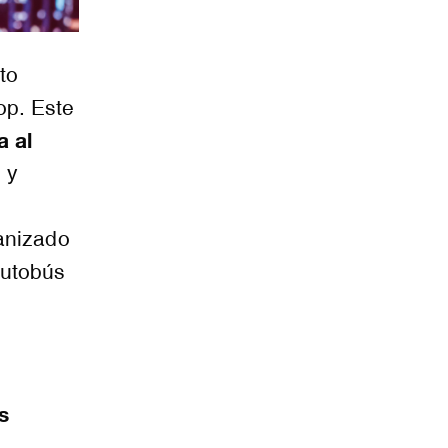
to
op. Este
a al
 y
ganizado
autobús
s