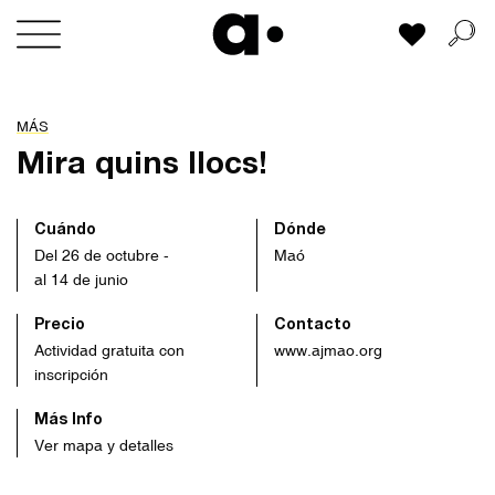
Skip
Mi lista
to
content
MÁS
Mira quins llocs!
Cuándo
Dónde
Del 26 de octubre -
Maó
al 14 de junio
Precio
Contacto
Actividad gratuita con
www.ajmao.org
inscripción
Más Info
Ver mapa y detalles