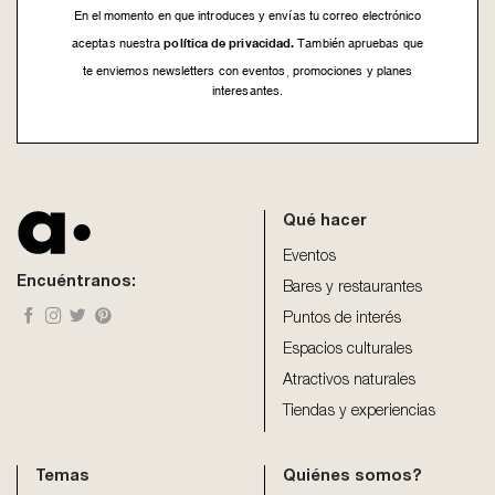
En el momento en que introduces y envías tu correo electrónico
política de privacidad.
aceptas nuestra
También apruebas que
te enviemos newsletters con eventos, promociones y planes
interesantes.
This
field
should
be
Qué hacer
left
blank
Eventos
Encuéntranos:
Bares y restaurantes
Puntos de interés
Espacios culturales
Atractivos naturales
Tiendas y experiencias
Temas
Quiénes somos?