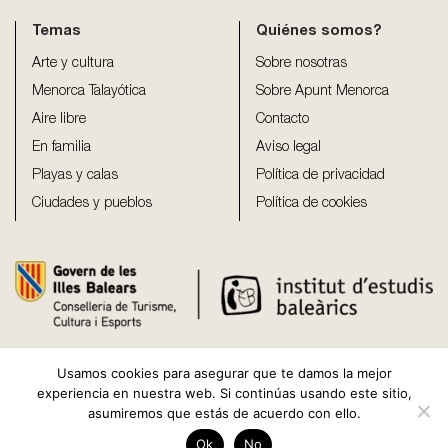
Temas
Quiénes somos?
Arte y cultura
Sobre nosotras
Menorca Talayótica
Sobre Apunt Menorca
Aire libre
Contacto
En familia
Aviso legal
Playas y calas
Política de privacidad
Ciudades y pueblos
Política de cookies
Usamos cookies para asegurar que te damos la mejor
experiencia en nuestra web. Si continúas usando este sitio,
asumiremos que estás de acuerdo con ello.
Copyright 2026 ©
Apunt Menorca
Ok
No