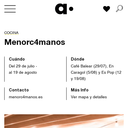
Skip
Mi lista
to
content
COCINA
Menorc4manos
Cuándo
Dónde
Del 29 de julio -
Café Balear (29/07), En
al 19 de agosto
Caragol (5/08) y Es Pop (12
y 19/08)
Contacto
Más Info
menorc4manos.es
Ver mapa y detalles