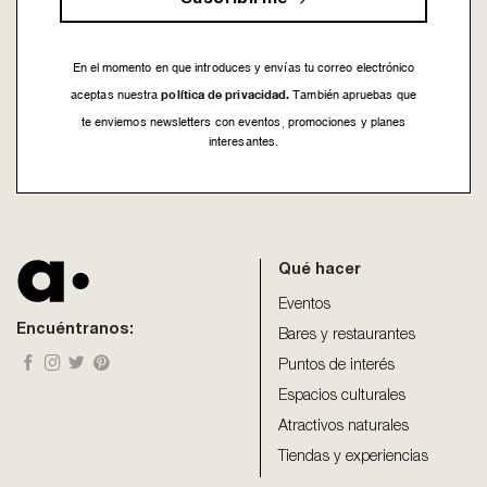
En el momento en que introduces y envías tu correo electrónico
política de privacidad.
aceptas nuestra
También apruebas que
te enviemos newsletters con eventos, promociones y planes
interesantes.
This
field
should
be
Qué hacer
left
blank
Eventos
Encuéntranos:
Bares y restaurantes
Puntos de interés
Espacios culturales
Atractivos naturales
Tiendas y experiencias