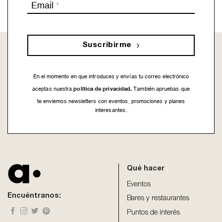
Email
*
Suscribirme
En el momento en que introduces y envías tu correo electrónico
política de privacidad.
aceptas nuestra
También apruebas que
te enviemos newsletters con eventos, promociones y planes
interesantes.
This
field
should
be
Qué hacer
left
blank
Eventos
Encuéntranos:
Bares y restaurantes
Puntos de interés