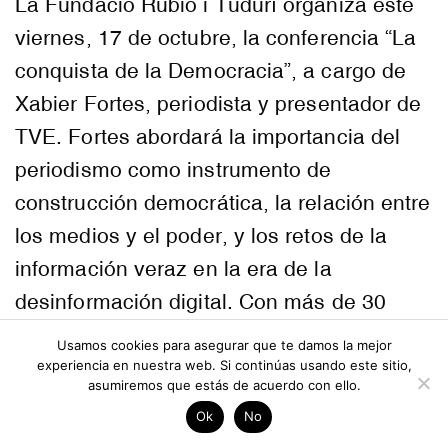
La Fundació Rubió i Tudurí organiza este
viernes, 17 de octubre, la conferencia “La
conquista de la Democracia”, a cargo de
Xabier Fortes, periodista y presentador de
TVE. Fortes abordará la importancia del
periodismo como instrumento de
construcción democrática, la relación entre
los medios y el poder, y los retos de la
información veraz en la era de la
desinformación digital. Con más de 30
años de trayectoria en RTVE, Xabier
Usamos cookies para asegurar que te damos la mejor
Fortes es una de las figuras más
experiencia en nuestra web. Si continúas usando este sitio,
asumiremos que estás de acuerdo con ello.
reconocidas del periodismo español.
Ok
No
Licenciado en Ciencias de la Información