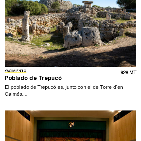
YACIMIENTO
928 MT
Poblado de Trepucó
El poblado de Trepucó es, junto con el de Torre d’en
Galmés,...