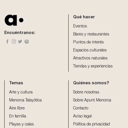
field
should
be
Qué hacer
left
blank
Eventos
Encuéntranos:
Bares y restaurantes
Puntos de interés
Espacios culturales
Atractivos naturales
Tiendas y experiencias
Temas
Quiénes somos?
Arte y cultura
Sobre nosotras
Menorca Talayótica
Sobre Apunt Menorca
Aire libre
Contacto
En familia
Aviso legal
Playas y calas
Política de privacidad