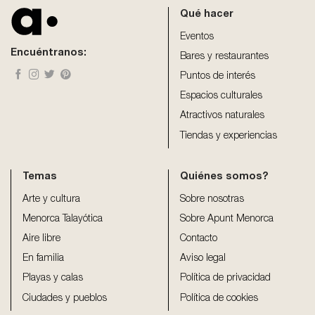
be
Qué hacer
left
blank
Eventos
Encuéntranos:
Bares y restaurantes
Puntos de interés
Espacios culturales
Atractivos naturales
Tiendas y experiencias
Temas
Quiénes somos?
Arte y cultura
Sobre nosotras
Menorca Talayótica
Sobre Apunt Menorca
Aire libre
Contacto
En familia
Aviso legal
Playas y calas
Política de privacidad
Ciudades y pueblos
Política de cookies