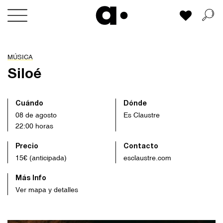
Skip
Mi lista
to
content
MÚSICA
Siloé
Cuándo
Dónde
08 de agosto
Es Claustre
22:00 horas
Precio
Contacto
15€ (anticipada)
esclaustre.com
Más Info
Ver mapa y detalles