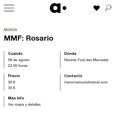
Skip
Mi lista
to
content
MÚSICA
MMF: Rosario
Cuándo
Dónde
09 de agosto
Recinte Firal des Mercadal
22:00 horas
Precio
Contacto
50 €
menorcamusicfestival.com
35 €
Más Info
Ver mapa y detalles