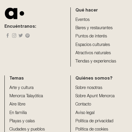
should
be
Qué hacer
left
blank
Eventos
Encuéntranos:
Bares y restaurantes
Puntos de interés
Espacios culturales
Atractivos naturales
Tiendas y experiencias
Temas
Quiénes somos?
Arte y cultura
Sobre nosotras
Menorca Talayótica
Sobre Apunt Menorca
Aire libre
Contacto
En familia
Aviso legal
Playas y calas
Política de privacidad
Ciudades y pueblos
Política de cookies