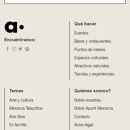
This
field
should
be
Qué hacer
left
blank
Eventos
Encuéntranos:
Bares y restaurantes
Puntos de interés
Espacios culturales
Atractivos naturales
Tiendas y experiencias
Temas
Quiénes somos?
Arte y cultura
Sobre nosotras
Menorca Talayótica
Sobre Apunt Menorca
Aire libre
Contacto
En familia
Aviso legal