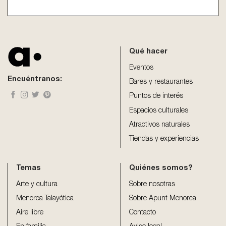
This
field
should
be
Qué hacer
left
blank
Eventos
Encuéntranos:
Bares y restaurantes
Puntos de interés
Espacios culturales
Atractivos naturales
Tiendas y experiencias
Temas
Quiénes somos?
Arte y cultura
Sobre nosotras
Menorca Talayótica
Sobre Apunt Menorca
Aire libre
Contacto