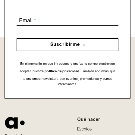
Email
*
Suscribirme
En el momento en que introduces y envías tu correo electrónico
política de privacidad.
aceptas nuestra
También apruebas que
te enviemos newsletters con eventos, promociones y planes
interesantes.
This
field
should
be
Qué hacer
left
blank
Eventos