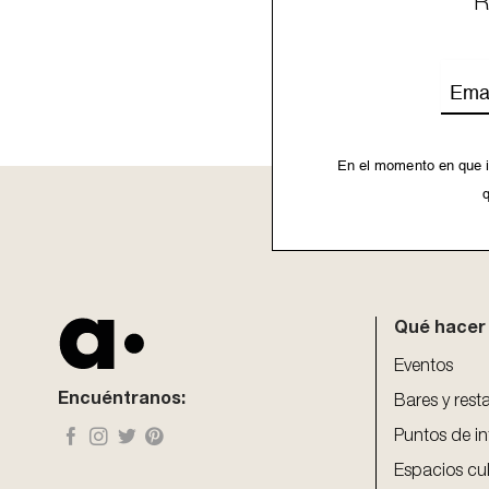
R
Emai
En el momento en que i
q
This
field
should
be
Qué hacer
left
blank
Eventos
Encuéntranos:
Bares y rest
Puntos de in
Espacios cul