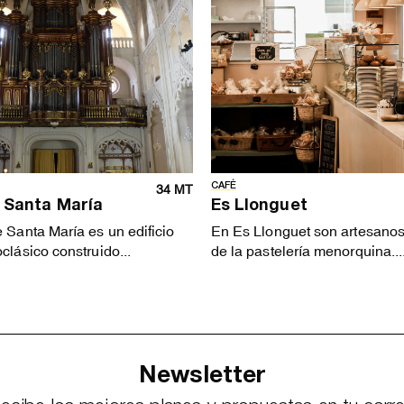
CAFÉ
34 MT
e Santa María
Es Llonguet
e Santa María es un edificio
En Es Llonguet son artesanos
oclásico construido...
de la pastelería menorquina...
Newsletter