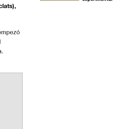
clats
),
 empezó
l
a.