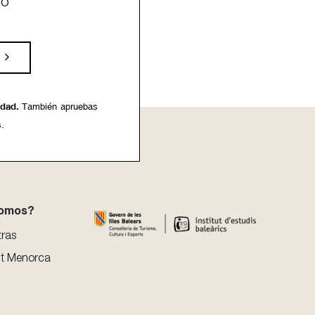
eo
idad.
También apruebas
s.
somos?
tras
t Menorca