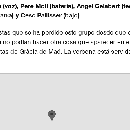
s
(voz),
Pere
Moll (batería),
Àngel
Gelabert
(
te
tarra) y
Cesc
Pallisser
(bajo).
estas que se ha perdido este grupo desde que
e no podían hacer otra cosa que aparecer en e
stas de
Gràcia
de Maó. La verbena está servid