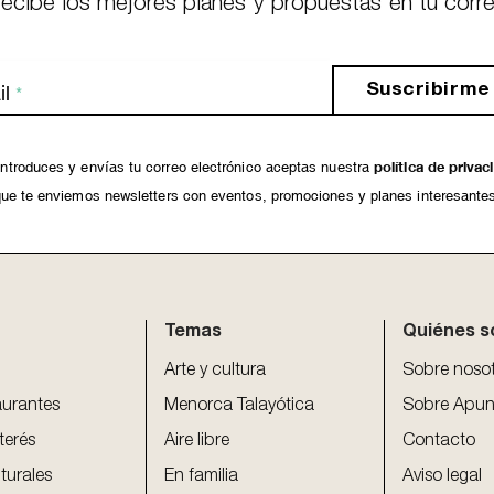
ecibe los mejores planes y propuestas en tu corr
Suscribirme
l
*
ntroduces y envías tu correo electrónico aceptas nuestra
política de privac
ue te enviemos newsletters con eventos, promociones y planes interesante
Temas
Quiénes 
Arte y cultura
Sobre noso
aurantes
Menorca Talayótica
Sobre Apun
terés
Aire libre
Contacto
turales
En familia
Aviso legal