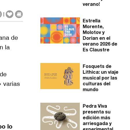
verano!
|
Estrella
Morente,
Molotov y
rana de
Dorian en el
verano 2026 de
n la
Es Claustre
Fosquets de
Lithica: un viaje
de
musical por las
» varias
culturas del
mundo
Pedra Viva
presenta su
edición más
arriesgada y
po lo
experimental