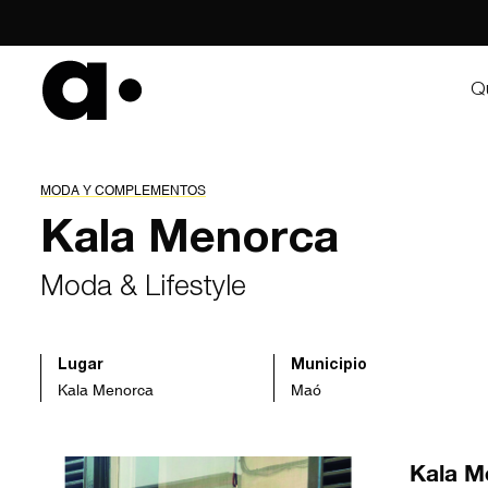
Skip
to
content
Q
MODA Y COMPLEMENTOS
Kala Menorca
Moda & Lifestyle
Lugar
Municipio
Kala Menorca
Maó
Kala M