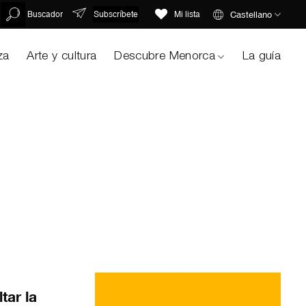
Subscríbete
Castellano
Buscador
Mi lista
za
Arte y cultura
Descubre Menorca
La guía
ltar la