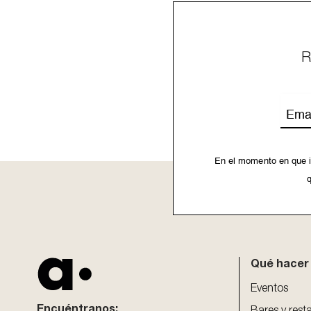
R
Emai
En el momento en que i
q
This
field
should
be
Qué hacer
left
blank
Eventos
Encuéntranos: