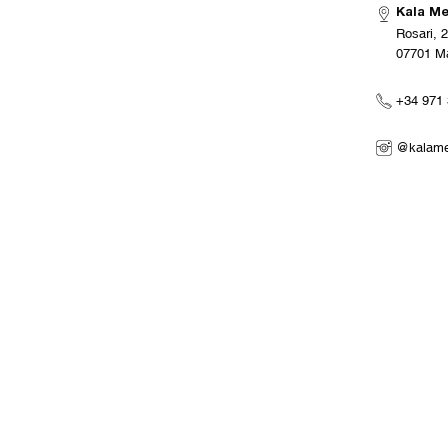
Kala M
Rosari, 
07701 M
+34 971 
@kalame