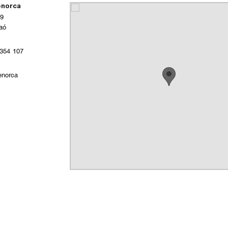
enorca
29
aó
354 107
norca