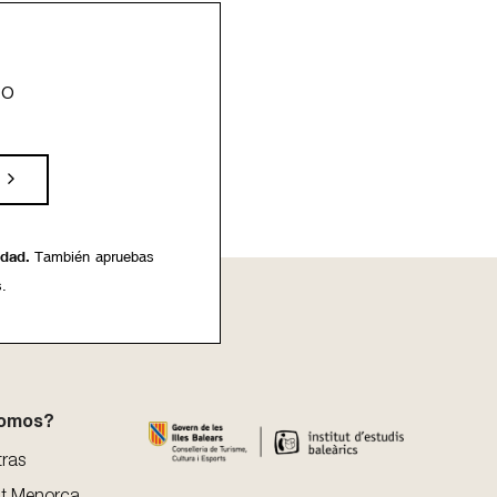
eo
idad.
También apruebas
s.
somos?
tras