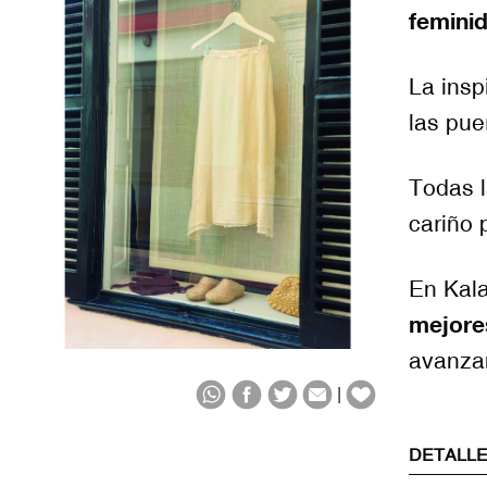
feminid
La insp
las pue
Todas l
cariño p
En Kal
mejore
avanza
|
DETALL