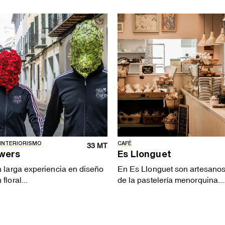
 INTERIORISMO
CAFÉ
33 MT
wers
Es Llonguet
n larga experiencia en diseño
En Es Llonguet son artesanos
floral...
de la pastelería menorquina...