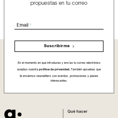
propuestas en tu correo
Email
*
Suscribirme
En el momento en que introduces y envías tu correo electrónico
política de privacidad.
aceptas nuestra
También apruebas que
te enviemos newsletters con eventos, promociones y planes
interesantes.
This
field
should
be
Qué hacer
left