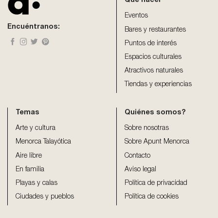
Qué hacer
left
blank
Eventos
Encuéntranos:
Bares y restaurantes
Puntos de interés
Espacios culturales
Atractivos naturales
Tiendas y experiencias
Temas
Quiénes somos?
Arte y cultura
Sobre nosotras
Menorca Talayótica
Sobre Apunt Menorca
Aire libre
Contacto
En familia
Aviso legal
Playas y calas
Política de privacidad
Ciudades y pueblos
Política de cookies