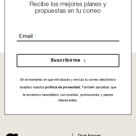
Recibe los mejores planes y
propuestas en tu correo
Email
*
Suscribirme
En el momento en que introduces y envías tu correo electrónico
política de privacidad.
aceptas nuestra
También apruebas que
te enviemos newsletters con eventos, promociones y planes
interesantes.
This
field
should
be