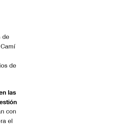
s de
y Camí
ios de
en las
estión
an con
ra el