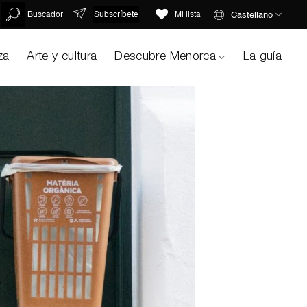
Subscríbete
Castellano
Buscador
Mi lista
za
Arte y cultura
Descubre Menorca
La guía