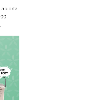
 abierta
.00
.