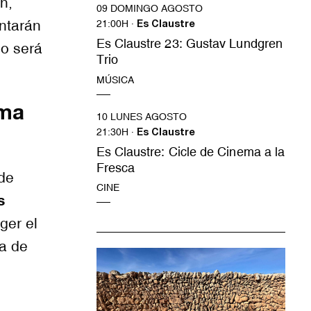
n,
09 DOMINGO AGOSTO
ntarán
21:00H ·
Es Claustre
Es Claustre 23: Gustav Lundgren
lo será
Trio
MÚSICA
ema
10 LUNES AGOSTO
21:30H ·
Es Claustre
Es Claustre: Cicle de Cinema a la
Fresca
de
CINE
s
ger el
a de