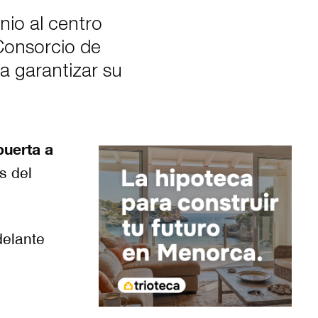
nio al centro
 Consorcio de
a garantizar su
puerta a
s del
delante