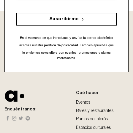
Suscribirme
En el momento en que introduces y envías tu correo electrónico
política de privacidad.
aceptas nuestra
También apruebas que
te enviemos newsletters con eventos, promociones y planes
interesantes.
This
field
should
be
Qué hacer
left
blank
Eventos
Encuéntranos:
Bares y restaurantes
Puntos de interés
Espacios culturales