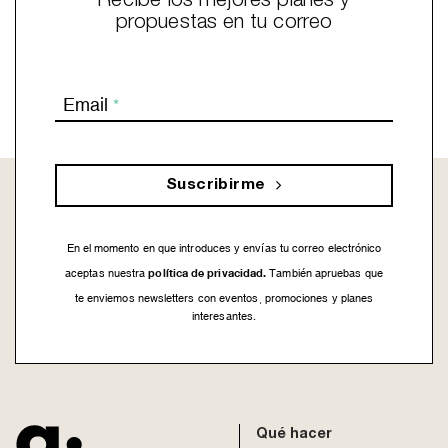
Recibe los mejores planes y
propuestas en tu correo
Email
*
Suscribirme
En el momento en que introduces y envías tu correo electrónico
política de privacidad.
aceptas nuestra
También apruebas que
te enviemos newsletters con eventos, promociones y planes
interesantes.
This
field
should
be
Qué hacer
left