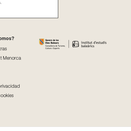
s.
somos?
tras
t Menorca
privacidad
cookies