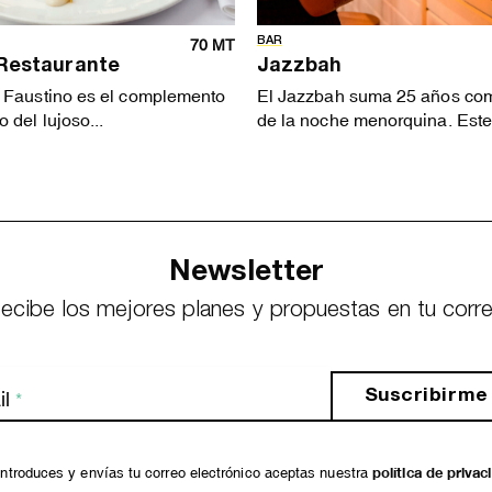
BAR
70 MT
 Restaurante
Jazzbah
 Faustino es el complemento
El Jazzbah suma 25 años com
 del lujoso...
de la noche menorquina. Este.
Newsletter
ecibe los mejores planes y propuestas en tu corr
Suscribirme
l
*
ntroduces y envías tu correo electrónico aceptas nuestra
política de privac