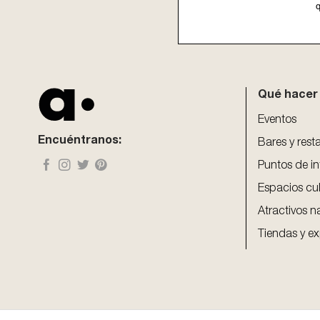
q
This
field
should
be
Qué hacer
left
blank
Eventos
Encuéntranos:
Bares y rest
Puntos de in
Espacios cul
Atractivos n
Tiendas y ex