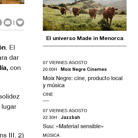
|
El universo Made in Menorca
ón
. El
ara dar
07 VIERNES AGOSTO
ía,
con
20:00H ·
Moix Negre Cinemes
Moix Negre: cine, producto local
y música
CINE
solidez
 lugar
07 VIERNES AGOSTO
22:30H ·
Jazzbah
Suu: «Material sensible»
ns III, 2)
MÚSICA