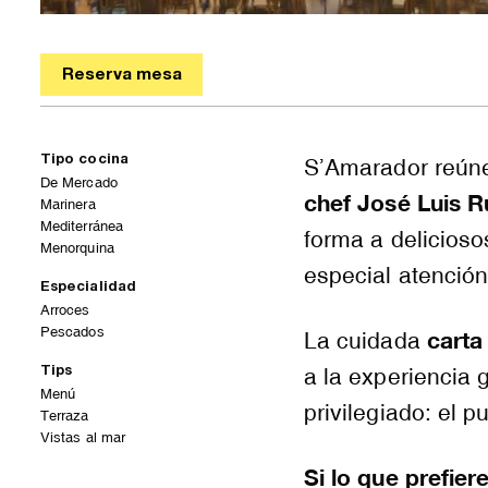
Reserva mesa
Tipo cocina
S’Amarador reúne
De Mercado
chef José Luis 
Marinera
Mediterránea
forma a delicios
Menorquina
especial atención
Especialidad
Arroces
Pescados
carta
La cuidada
a la experiencia 
Tips
Menú
privilegiado: el p
Terraza
Vistas al mar
Si lo que prefier