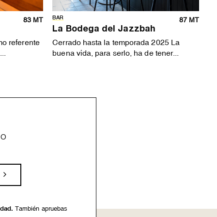
BAR
83 MT
87 MT
La Bodega del Jazzbah
o referente
Cerrado hasta la temporada 2025 La
..
buena vida, para serlo, ha de tener...
eo
idad.
También apruebas