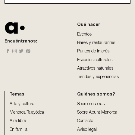
This
field
should
be
Qué hacer
left
blank
Eventos
Encuéntranos:
Bares y restaurantes
Puntos de interés
Espacios culturales
Atractivos naturales
Tiendas y experiencias
Temas
Quiénes somos?
Arte y cultura
Sobre nosotras
Menorca Talayótica
Sobre Apunt Menorca
Aire libre
Contacto
En familia
Aviso legal