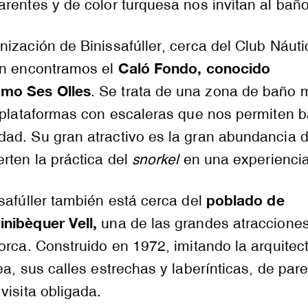
rentes y de color turquesa nos invitan al baño
ización de Binissafúller, cerca del Club Náuti
Caló Fondo, conocido
én encontramos el
mo Ses Olles
. Se trata de una zona de baño 
 plataformas con escaleras que nos permiten ba
ad. Su gran atractivo es la gran abundancia 
rten la práctica del
snorkel
en una experiencia
poblado de
safúller también está cerca del
nibèquer Vell,
una de las grandes atraccione
orca. Construido en 1972, imitando la arquitec
ea, sus calles estrechas y laberínticas, de par
visita obligada.