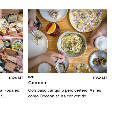
BAR
1824 MT
1852 MT
Cocoon
Na Rosa es
Con paso tranquilo pero certero. Así es
s...
como Cocoon se ha convertido...