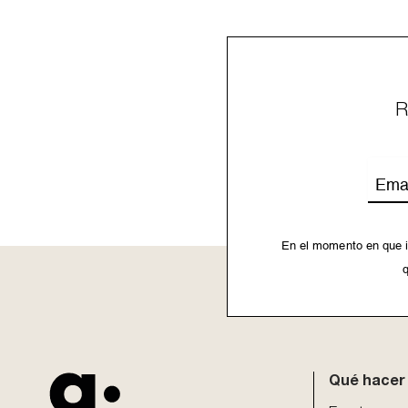
R
Emai
En el momento en que i
q
This
field
should
be
Qué hacer
left