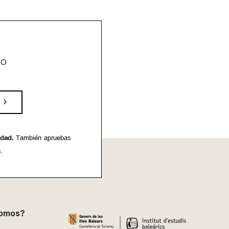
eo
idad.
También apruebas
s.
somos?