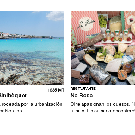
S
RESTAURANTE
1635 MT
Binibèquer
Na Rosa
 rodeada por la urbanización
Si te apasionan los quesos, 
r Nou, en...
tu sitio. En su carta encontrará