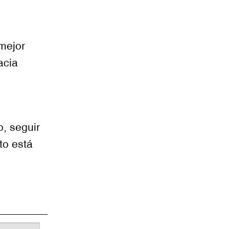
 mejor
acia
, seguir
to está