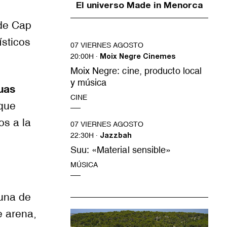
El universo Made in Menorca
 de Cap
ísticos
07 VIERNES AGOSTO
20:00H ·
Moix Negre Cinemes
Moix Negre: cine, producto local
y música
uas
CINE
 que
os a la
07 VIERNES AGOSTO
22:30H ·
Jazzbah
Suu: «Material sensible»
MÚSICA
 una de
 arena,