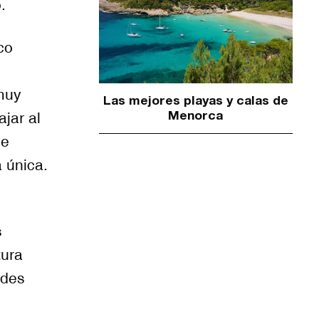
.
co
muy
Las mejores playas y calas de
jar al
Menorca
de
 única.
s
tura
edes