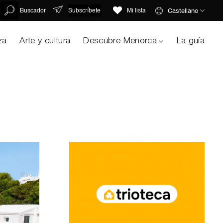
Subscríbete
Castellano
Buscador
Mi lista
za
Arte y cultura
Descubre Menorca
La guía