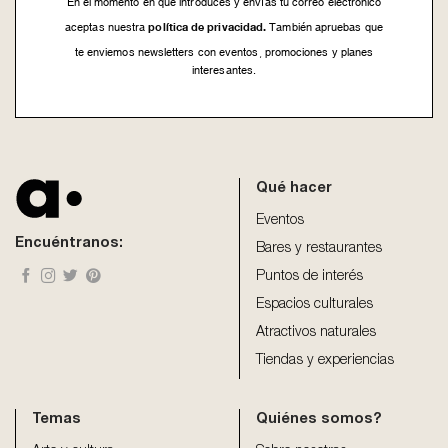
En el momento en que introduces y envías tu correo electrónico
política de privacidad.
aceptas nuestra
También apruebas que
te enviemos newsletters con eventos, promociones y planes
interesantes.
This
field
should
be
Qué hacer
left
blank
Eventos
Encuéntranos:
Bares y restaurantes
Puntos de interés
Espacios culturales
Atractivos naturales
Tiendas y experiencias
Temas
Quiénes somos?