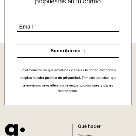
propuestas en tu correo
Email
*
Suscribirme
En el momento en que introduces y envías tu correo electrónico
política de privacidad.
aceptas nuestra
También apruebas que
te enviemos newsletters con eventos, promociones y planes
interesantes.
This
field
should
be
Qué hacer
left