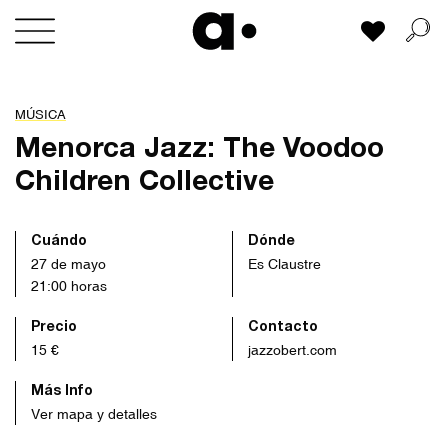
Skip
Mi lista
to
content
MÚSICA
Menorca Jazz: The Voodoo
Children Collective
Cuándo
Dónde
27 de mayo
Es Claustre
21:00 horas
Precio
Contacto
15 €
jazzobert.com
Más Info
Ver mapa y detalles