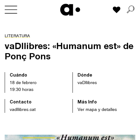
Skip
Mi lista
to
content
LITERATURA
vaDllibres: «Humanum est» de
Ponç Pons
Cuándo
Dónde
18 de febrero
vaDllibres
19:30 horas
Contacto
Más Info
vadllibres.cat
Ver mapa y detalles