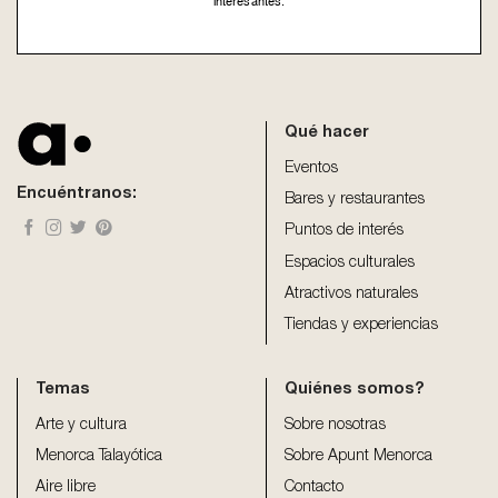
interesantes.
This
field
should
be
Qué hacer
left
blank
Eventos
Encuéntranos:
Bares y restaurantes
Puntos de interés
Espacios culturales
Atractivos naturales
Tiendas y experiencias
Temas
Quiénes somos?
Arte y cultura
Sobre nosotras
Menorca Talayótica
Sobre Apunt Menorca
Aire libre
Contacto