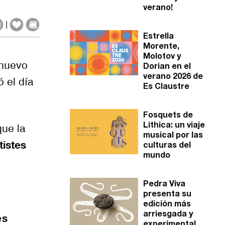
verano!
|
Estrella
Morente,
Molotov y
 nuevo
Dorian en el
verano 2026 de
 el día
Es Claustre
Fosquets de
Lithica: un viaje
que la
musical por las
tistes
culturas del
mundo
Pedra Viva
presenta su
edición más
arriesgada y
es
experimental