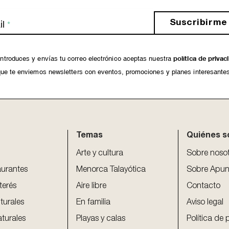
Suscribirme
l
*
ntroduces y envías tu correo electrónico aceptas nuestra
política de privac
ue te enviemos newsletters con eventos, promociones y planes interesante
Temas
Quiénes 
Arte y cultura
Sobre noso
aurantes
Menorca Talayótica
Sobre Apun
terés
Aire libre
Contacto
turales
En familia
Aviso legal
aturales
Playas y calas
Política de 