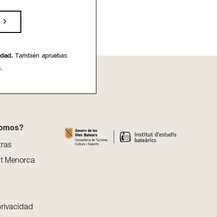
idad.
También apruebas
s.
somos?
tras
t Menorca
privacidad