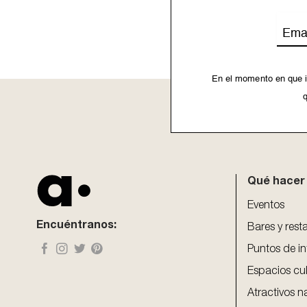
Emai
En el momento en que i
q
This
field
should
be
Qué hacer
left
blank
Eventos
Encuéntranos:
Bares y rest
Puntos de in
Espacios cul
Atractivos n