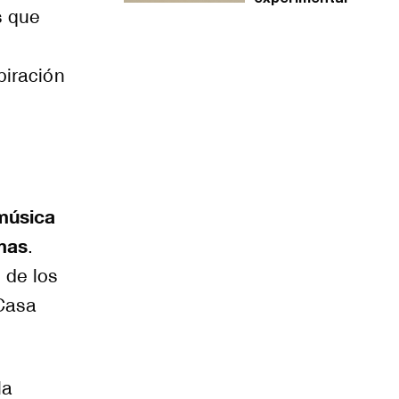
s que
piración
 música
emas
.
 de los
 Casa
la