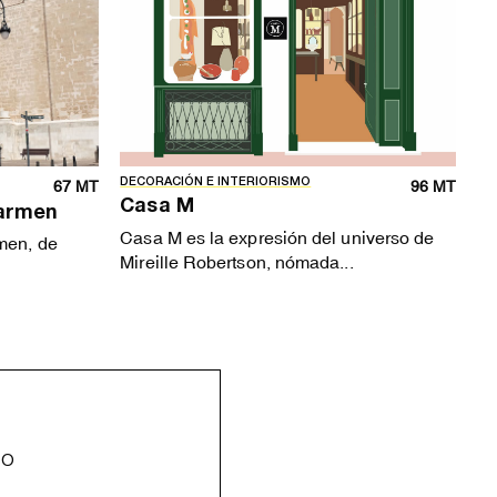
DECORACIÓN E INTERIORISMO
67 MT
96 MT
Casa M
Carmen
Casa M es la expresión del universo de
men, de
Mireille Robertson, nómada...
eo