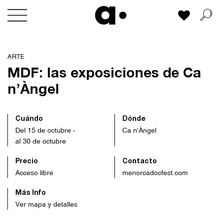
Skip
Mi lista
to
content
ARTE
MDF: las exposiciones de Ca
n’Àngel
Cuándo
Dónde
Del 15 de octubre -
Ca n'Àngel
al 30 de octubre
Precio
Contacto
Acceso libre
menorcadocfest.com
Más Info
Ver mapa y detalles