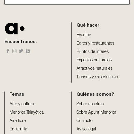
This
field
should
be
Qué hacer
left
blank
Eventos
Encuéntranos:
Bares y restaurantes
Puntos de interés
Espacios culturales
Atractivos naturales
Tiendas y experiencias
Temas
Quiénes somos?
Arte y cultura
Sobre nosotras
Menorca Talayótica
Sobre Apunt Menorca
Aire libre
Contacto
En familia
Aviso legal