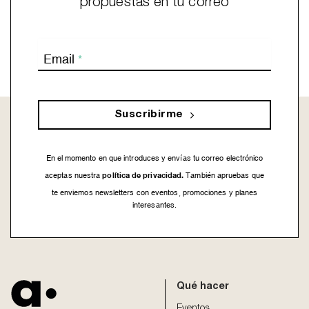
propuestas en tu correo
Email
*
Suscribirme
En el momento en que introduces y envías tu correo electrónico
política de privacidad.
aceptas nuestra
También apruebas que
te enviemos newsletters con eventos, promociones y planes
interesantes.
This
field
should
be
Qué hacer
left
blank