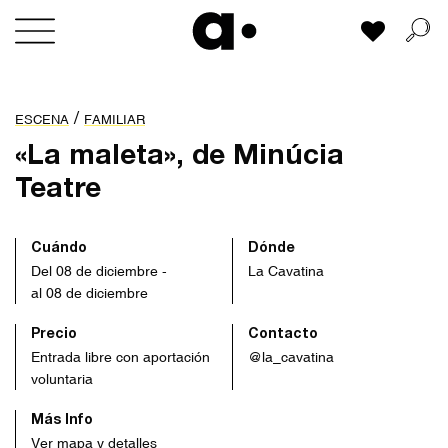
Skip
Mi lista
to
content
/
ESCENA
FAMILIAR
«La maleta», de Minúcia
Teatre
Cuándo
Dónde
Del 08 de diciembre -
La Cavatina
al 08 de diciembre
Precio
Contacto
Entrada libre con aportación
@la_cavatina
voluntaria
Más Info
Ver mapa y detalles