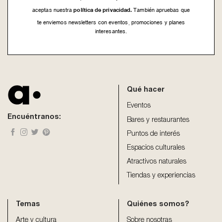
política de privacidad.
aceptas nuestra
También apruebas que
te enviemos newsletters con eventos, promociones y planes
interesantes.
This
field
should
be
Qué hacer
left
blank
Eventos
Encuéntranos:
Bares y restaurantes
Puntos de interés
Espacios culturales
Atractivos naturales
Tiendas y experiencias
Temas
Quiénes somos?
Arte y cultura
Sobre nosotras