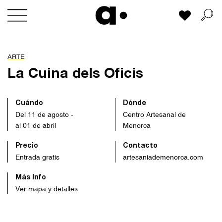
Skip
Mi lista
to
content
ARTE
La Cuina dels Oficis
Cuándo
Dónde
Del 11 de agosto -
Centro Artesanal de
al 01 de abril
Menorca
Precio
Contacto
Entrada gratis
artesaniademenorca.com
Más Info
Ver mapa y detalles