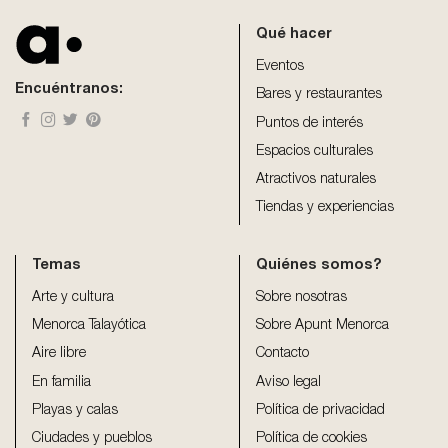
should
be
Qué hacer
left
blank
Eventos
Encuéntranos:
Bares y restaurantes
Puntos de interés
Espacios culturales
Atractivos naturales
Tiendas y experiencias
Temas
Quiénes somos?
Arte y cultura
Sobre nosotras
Menorca Talayótica
Sobre Apunt Menorca
Aire libre
Contacto
En familia
Aviso legal
Playas y calas
Política de privacidad
Ciudades y pueblos
Política de cookies