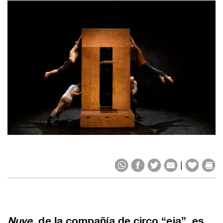
|
Nuye,
de la compañía de circo “eia”, es