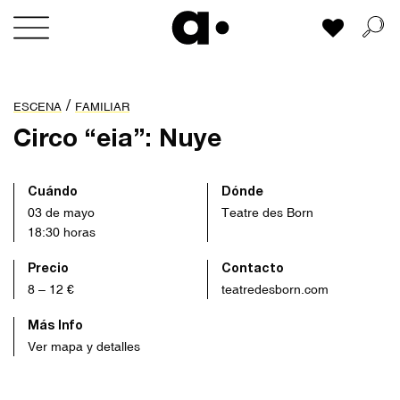
Skip
Mi lista
to
content
/
ESCENA
FAMILIAR
Circo “eia”: Nuye
Cuándo
Dónde
03 de mayo
Teatre des Born
18:30 horas
Precio
Contacto
8 – 12 €
teatredesborn.com
Más Info
Ver mapa y detalles