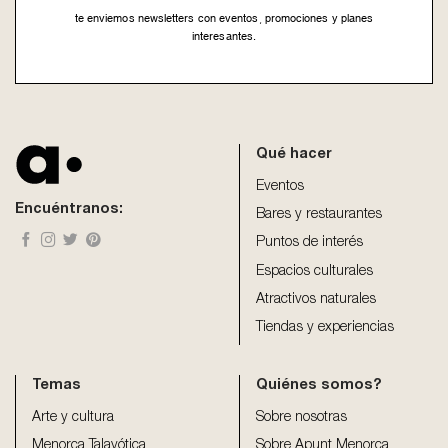
te enviemos newsletters con eventos, promociones y planes
interesantes.
This
field
should
be
Qué hacer
left
blank
Eventos
Encuéntranos:
Bares y restaurantes
Puntos de interés
Espacios culturales
Atractivos naturales
Tiendas y experiencias
Temas
Quiénes somos?
Arte y cultura
Sobre nosotras
Menorca Talayótica
Sobre Apunt Menorca