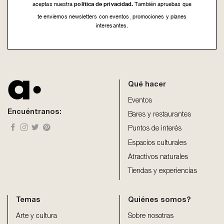
política de privacidad.
aceptas nuestra
También apruebas que
te enviemos newsletters con eventos, promociones y planes
interesantes.
This
field
should
be
Qué hacer
left
blank
Eventos
Encuéntranos:
Bares y restaurantes
Puntos de interés
Espacios culturales
Atractivos naturales
Tiendas y experiencias
Temas
Quiénes somos?
Arte y cultura
Sobre nosotras