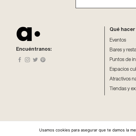
This
field
should
be
Qué hacer
left
blank
Eventos
Encuéntranos:
Bares y rest
Puntos de in
Espacios cul
Atractivos n
Tiendas y ex
Usamos cookies para asegurar que te damos la mejo