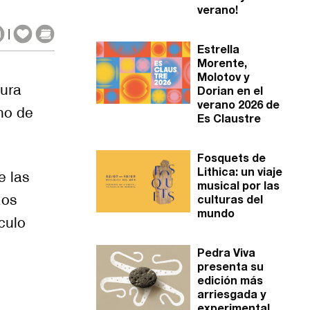
verano!
|
Estrella
Morente,
Molotov y
tura
Dorian en el
verano 2026 de
no de
Es Claustre
Fosquets de
Lithica: un viaje
e las
musical por las
Los
culturas del
mundo
culo
Pedra Viva
presenta su
edición más
arriesgada y
experimental