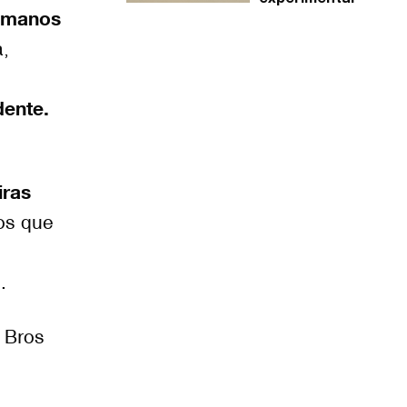
humanos
a,
dente.
iras
os que
.
 Bros