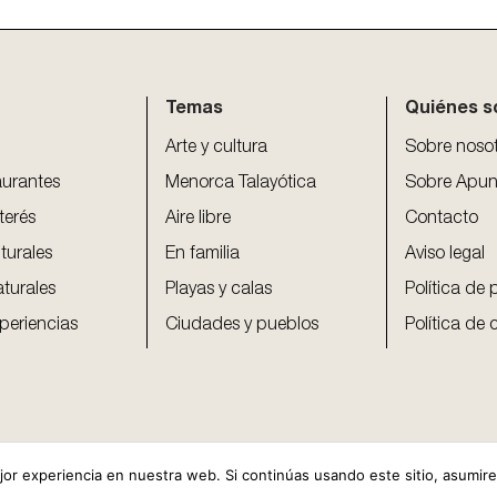
Temas
Quiénes 
Arte y cultura
Sobre noso
aurantes
Menorca Talayótica
Sobre Apun
terés
Aire libre
Contacto
turales
En familia
Aviso legal
aturales
Playas y calas
Política de 
periencias
Ciudades y pueblos
Política de 
r experiencia en nuestra web. Si continúas usando este sitio, asumir
Apunt Menorca
Copyright 2026 ©