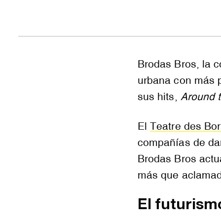
Brodas Bros, la c
urbana con más p
sus hits,
Around t
El
Teatre des Bo
compañías de da
Brodas Bros actua
más que aclamad
El futurism