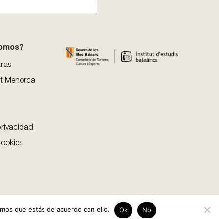
somos?
tras
t Menorca
privacidad
cookies
emos que estás de acuerdo con ello.
Ok
No