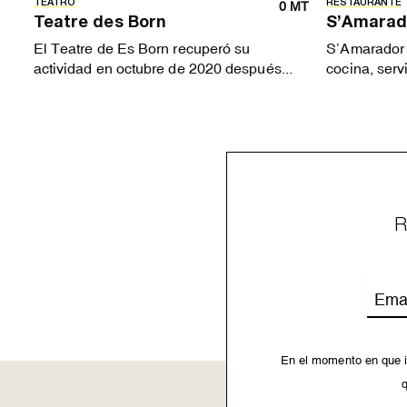
TEATRO
RESTAURANTE
0 MT
Teatre des Born
S’Amarad
El Teatre de Es Born recuperó su
S’Amarador 
actividad en octubre de 2020 después...
cocina, servi
R
Emai
En el momento en que i
q