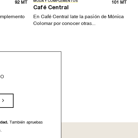
MODA Y COMPLEMENTOS
92 MT
101 MT
Café Central
complemento
En Café Central late la pasión de Mónica
Colomar por conocer otras...
eo
idad.
También apruebas
s.