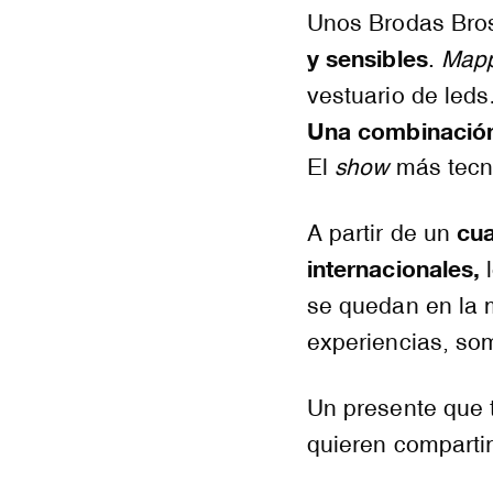
Unos Brodas Br
y sensibles
.
Map
vestuario de led
Una combinación 
El
show
más tecno
cua
A partir de un
internacionales,
l
se quedan en la 
experiencias, so
Un presente que 
quieren compartir