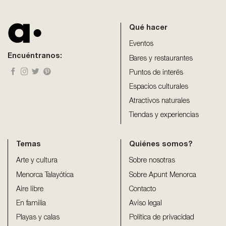
field
should
be
Qué hacer
left
blank
Eventos
Encuéntranos:
Bares y restaurantes
Puntos de interés
Espacios culturales
Atractivos naturales
Tiendas y experiencias
Temas
Quiénes somos?
Arte y cultura
Sobre nosotras
Menorca Talayótica
Sobre Apunt Menorca
Aire libre
Contacto
En familia
Aviso legal
Playas y calas
Política de privacidad