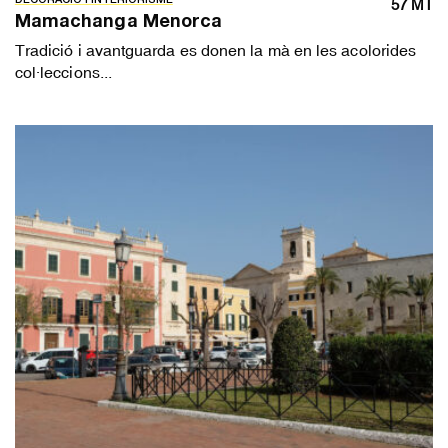
DECORACIÓ I INTERIORISME
57 MT
Mamachanga Menorca
Tradició i avantguarda es donen la mà en les acolorides
col·leccions...