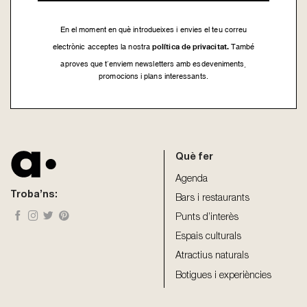
En el moment en què introdueixes i envies el teu correu
política de privacitat.
electrònic acceptes la nostra
També
aproves que t’enviem newsletters amb esdeveniments,
promocions i plans interessants.
This
field
should
be
Què fer
left
blank
Agenda
Troba’ns:
Bars i restaurants
Punts d’interès
Espais culturals
Atractius naturals
Botigues i experiències