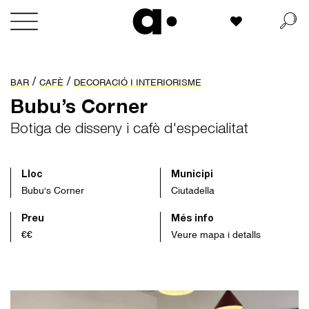
Skip
La meva llista
to
content
/
/
BAR
CAFÈ
DECORACIÓ I INTERIORISME
Bubu’s Corner
Botiga de disseny i cafè d'especialitat
Lloc
Municipi
Bubu's Corner
Ciutadella
Preu
Més info
€€
Veure mapa i detalls