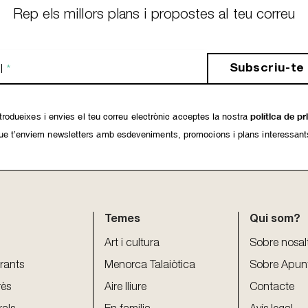
Rep els millors plans i propostes al teu correu
Subscriu-te
l
*
rodueixes i envies el teu correu electrònic acceptes la nostra
política de pr
ue t’enviem newsletters amb esdeveniments, promocions i plans interessant
Temes
Qui som?
Art i cultura
Sobre nosal
urants
Menorca Talaiòtica
Sobre Apun
rès
Aire lliure
Contacte