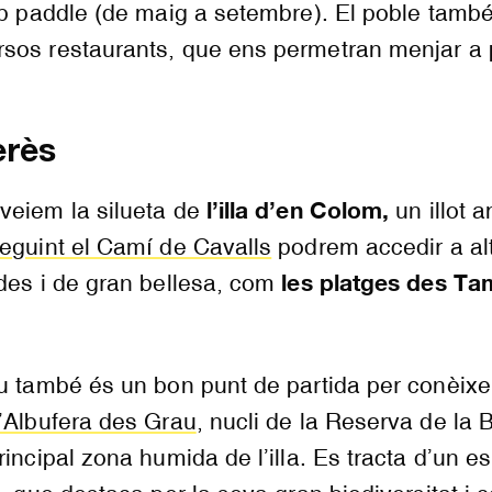
op paddle (de maig a setembre). El poble tamb
sos restaurants, que ens permetran menjar a
erès
l’illa d’en Colom,
veiem la silueta de
un illot 
eguint el Camí de Cavalls
podrem accedir a al
les platges des Tam
des i de gran bellesa, com
u també és un bon punt de partida per conèixer
’Albufera des Grau
, nucli de la Reserva de la 
incipal zona humida de l’illa. Es tracta d’un e