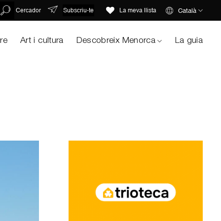
Subscriu-te
Català
Cercador
La meva llista
ure
Art i cultura
Descobreix Menorca
La guia