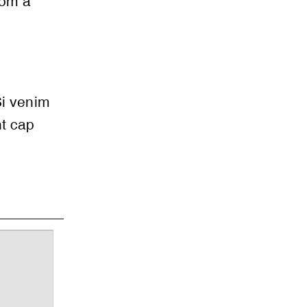
com a
Si venim
t cap