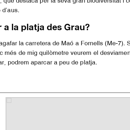
l, que destaca per la seva gran biodiversitat i 
 d’aus.
 a la platja des Grau?
l agafar la carretera de Maó a Fornells (Me-7). 
c més de mig quilòmetre veurem el desviamen
ar, podrem aparcar a peu de platja.