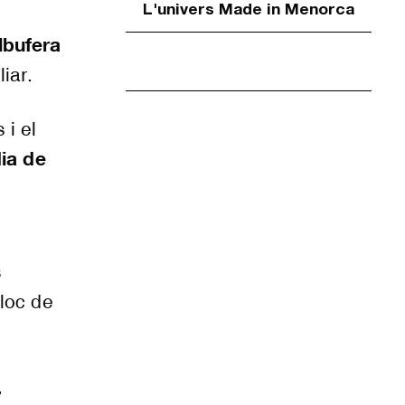
L'univers Made in Menorca
lbufera
iar.
 i el
ia de
s
lloc de
,