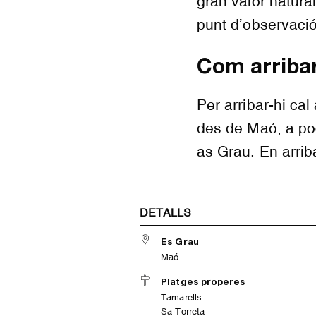
gran valor natura
punt d’observació
Com arribar
Per arribar-hi ca
des de Maó, a po
as Grau. En arrib
DETALLS
Es Grau
Maó
Platges properes
Tamarells
Sa Torreta