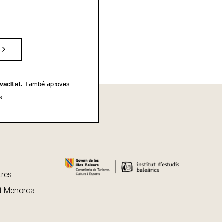
ivacitat.
També aproves
s.
tres
t Menorca