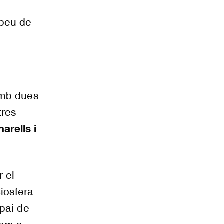
é
 peu de
amb dues
tres
arells i
 el
Biosfera
spai de