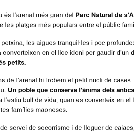
Parc Natural de s’A
u és l’arenal més gran del
de les platges més populars entre el públic famil
etxina, les aigües tranquil·les i poc profundes
d
a converteixen en el lloc idoni per gaudir d’un
s petits.
s de l’arenal hi trobem el petit nucli de cases
Un poble que conserva l’ànima dels antic
au.
a l’estiu bull de vida, quan es converteix en el 
ltes famílies maoneses.
 de servei de socorrisme i de lloguer de caiacs