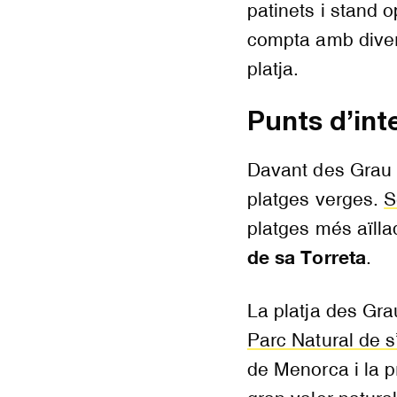
patinets i stand 
compta amb diver
platja.
Punts d’int
Davant des Grau 
platges verges.
S
platges més aïlla
de sa Torreta
.
La platja des Gra
Parc Natural de s
de Menorca i la pr