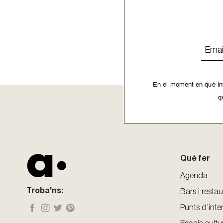
Emai
En el moment en què int
q
This
field
should
be
Què fer
left
blank
Agenda
Troba’ns:
Bars i resta
Punts d’inte