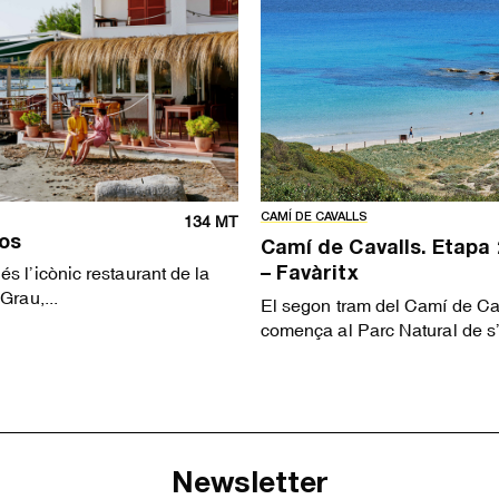
CAMÍ DE CAVALLS
134 MT
os
Camí de Cavalls. Etapa 
s l’icònic restaurant de la
– Favàritx
Grau,...
El segon tram del Camí de Ca
comença al Parc Natural de s’
Newsletter