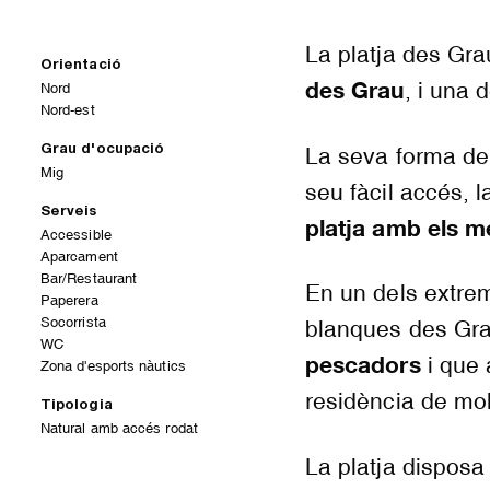
La platja des Gra
Orientació
des Grau
, i una 
Nord
Nord-est
Grau d'ocupació
La seva forma de p
Mig
seu fàcil accés, l
Serveis
platja amb els mé
Accessible
Aparcament
Bar/Restaurant
En un dels extrem
Paperera
Socorrista
blanques des Gr
WC
pescadors
i que 
Zona d'esports nàutics
residència de mo
Tipologia
Natural amb accés rodat
La platja disposa