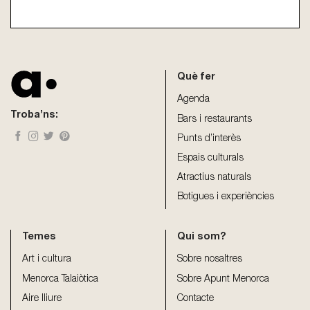
This
field
should
be
Què fer
left
blank
Agenda
Troba’ns:
Bars i restaurants
Punts d’interès
Espais culturals
Atractius naturals
Botigues i experiències
Temes
Qui som?
Art i cultura
Sobre nosaltres
Menorca Talaiòtica
Sobre Apunt Menorca
Aire lliure
Contacte