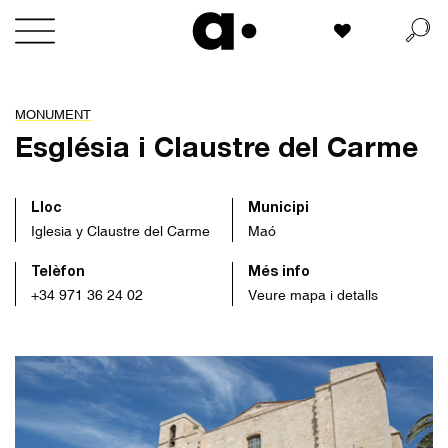
Skip
La meva llista
to
content
MONUMENT
Església i Claustre del Carme
Lloc
Municipi
Iglesia y Claustre del Carme
Maó
Telèfon
Més info
+34 971 36 24 02
Veure mapa i detalls