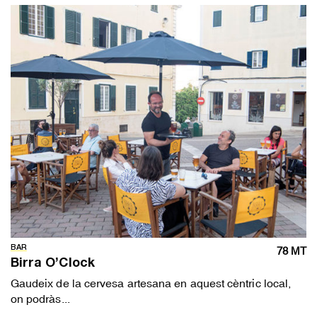
BAR
78 MT
Birra O’Clock
Gaudeix de la cervesa artesana en aquest cèntric local,
on podràs...