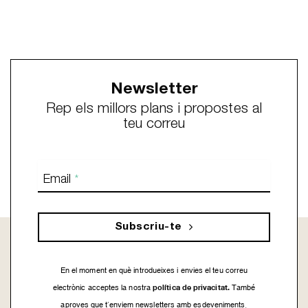
Newsletter
Rep els millors plans i propostes al
teu correu
Email
*
Subscriu-te
En el moment en què introdueixes i envies el teu correu
política de privacitat.
electrònic acceptes la nostra
També
aproves que t’enviem newsletters amb esdeveniments,