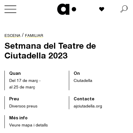
Skip
La meva llista
to
content
/
ESCENA
FAMILIAR
Setmana del Teatre de
Ciutadella 2023
Quan
On
Del 17 de març -
Ciutadella
al 25 de març
Preu
Contacte
Diversos preus
ajciutadella.org
Més info
Veure mapa i detalls