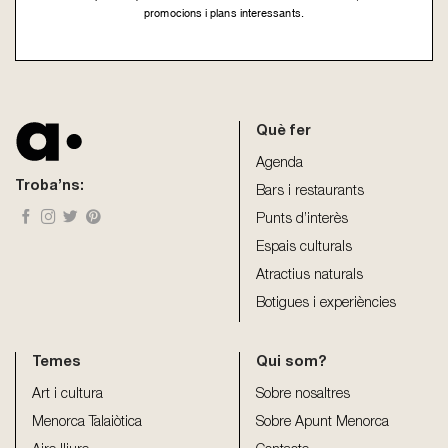
promocions i plans interessants.
This
field
should
be
Què fer
left
blank
Agenda
Troba’ns:
Bars i restaurants
Punts d’interès
Espais culturals
Atractius naturals
Botigues i experiències
Temes
Qui som?
Art i cultura
Sobre nosaltres
Menorca Talaiòtica
Sobre Apunt Menorca