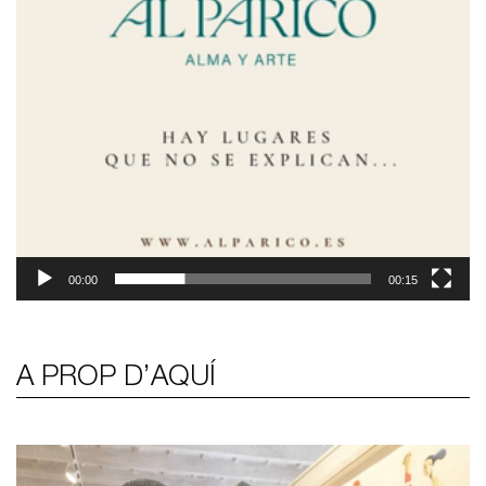
00:00
00:15
A PROP D’AQUÍ