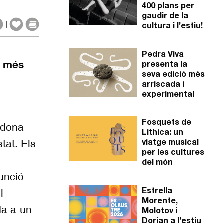
400 plans per
gaudir de la
|
cultura i l’estiu!
Pedra Viva
s més
presenta la
seva edició més
arriscada i
experimental
Fosquets de
e dona
Lithica: un
tat. Els
viatge musical
per les cultures
del món
unció
l
Estrella
Morente,
da a un
Molotov i
Dorian a l’estiu