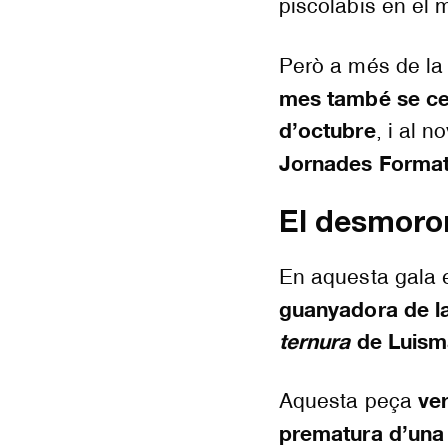
piscolabis en el m
Però a més de la 
mes també se cele
d’octubre
, i al 
Jornades Formati
El desmoro
En aquesta gala 
guanyadora de la
ternura
de Luism
ve
Aquesta peça
prematura d’una