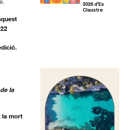
e.
2026 d’Es
Claustre
aquest
 22
dició.
Reproductor
de
vídeo
de la
 la mort