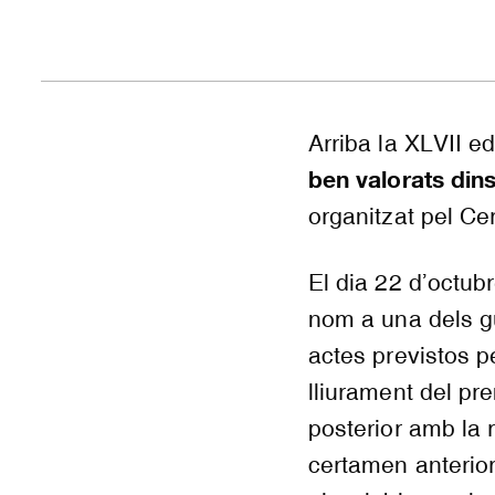
Arriba la XLVII ed
ben valorats din
organitzat pel Cer
El dia 22 d’octub
nom a una dels g
actes previstos p
lliurament del pr
posterior amb la 
certamen anterior.