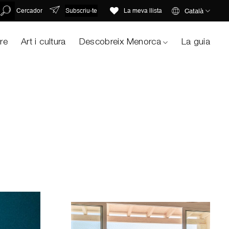
Subscriu-te
Català
Cercador
La meva llista
ure
Art i cultura
Descobreix Menorca
La guia