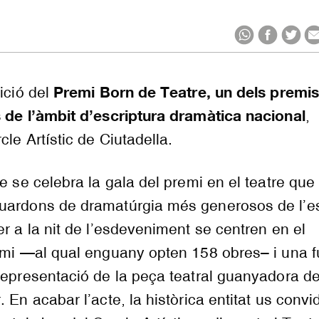
Premi Born de Teatre, un dels premi
ició del
s de l’àmbit d’escriptura dramàtica nacional
,
cle Artístic de Ciutadella.
re se celebra la gala del premi en el teatre qu
uardons de dramatúrgia més generosos de l’es
er a la nit de l’esdeveniment se centren en el
emi —al qual enguany opten 158 obres– i una f
representació de la peça teatral guanyadora de
 En acabar l’acte, la històrica entitat us convi