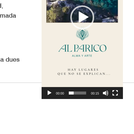
d,
ormada
sa dues
00:00
00:15