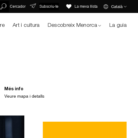
Subscriu-te
Català
Cercador
La meva llista
ure
Art i cultura
Descobreix Menorca
La guia
Més info
Veure mapa i detalls