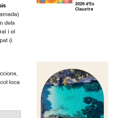
sis
2026 d’Es
Claustre
carnada)
n dels
al i el
at (i
Reproductor
de
accions,
vídeo
col·loca