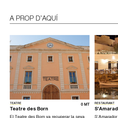
A PROP D’AQUÍ
TEATRE
RESTAURANT
0 MT
Teatre des Born
S’Amarad
El Teatre des Born va recuperar la seva
S’Amarador r