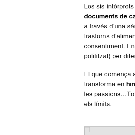
Les sis intèrpret
documents de car
a través d’una sè
trastorns d’aliment
consentiment. En 
polititzat) per di
El que comença s
hi
transforma en
les passions…Tot
els límits.