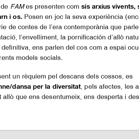
sis arxius vivents, 
s de
FAM
es presenten com
n i os.
Posen en joc la seva experiència (en
rie de contes de l’era contemporània que parle
ació, l’envelliment, la pornificación d’allò natur
definitiva, ens parlen del cos com a espai ocup
ferents models socials.
ent un rèquiem pel descans dels cossos, es
mne/dansa per la diversitat
, pels afectes, les 
 allò que ens desentumeix, ens desperta i des