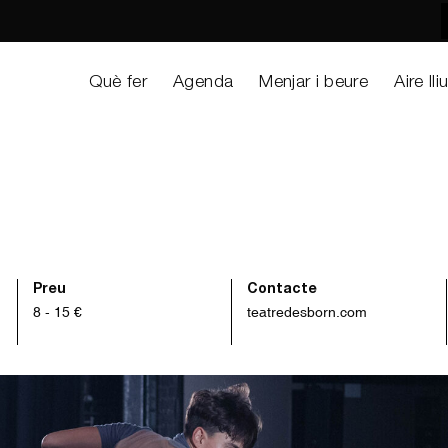
Què fer
Agenda
Menjar i beure
Aire lli
Preu
Contacte
8 - 15 €
teatredesborn.com