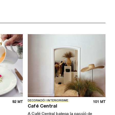
DECORACIÓ I INTERIORISME
92 MT
101 MT
Café Central
A Café Central batega la passió de