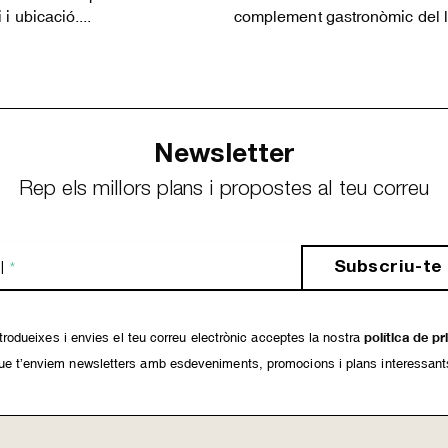
 i ubicació....
complement gastronòmic del l
Newsletter
Rep els millors plans i propostes al teu correu
Subscriu-te
l
*
rodueixes i envies el teu correu electrònic acceptes la nostra
política de pr
ue t’enviem newsletters amb esdeveniments, promocions i plans interessant