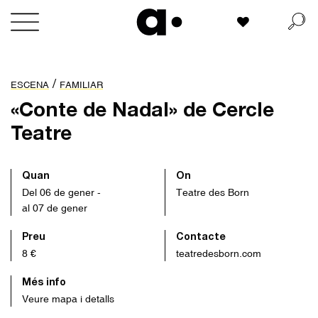
Skip
La meva llista
to
content
/
ESCENA
FAMILIAR
«Conte de Nadal» de Cercle
Teatre
Quan
On
Del 06 de gener -
Teatre des Born
al 07 de gener
Preu
Contacte
8 €
teatredesborn.com
Més info
Veure mapa i detalls