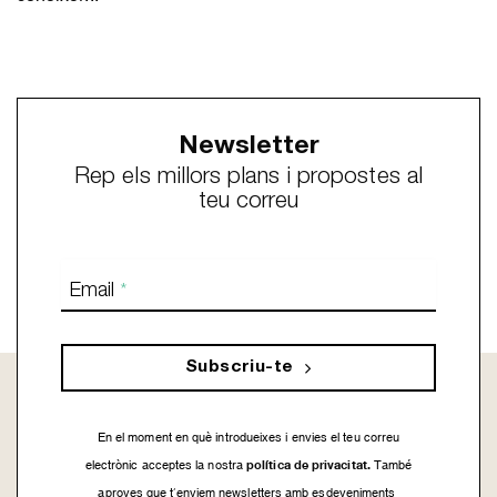
Newsletter
Rep els millors plans i propostes al
teu correu
Email
*
Subscriu-te
En el moment en què introdueixes i envies el teu correu
política de privacitat.
electrònic acceptes la nostra
També
aproves que t’enviem newsletters amb esdeveniments,