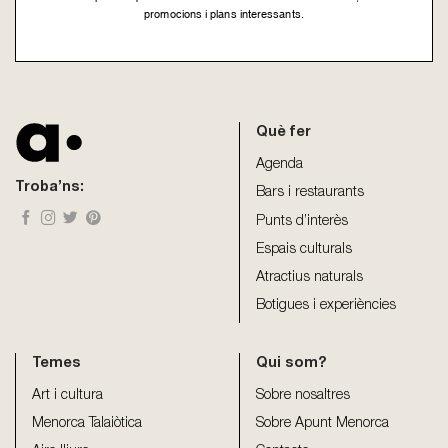
promocions i plans interessants.
This
field
should
be
Què fer
left
blank
Agenda
Troba’ns:
Bars i restaurants
Punts d’interès
Espais culturals
Atractius naturals
Botigues i experiències
Temes
Qui som?
Art i cultura
Sobre nosaltres
Menorca Talaiòtica
Sobre Apunt Menorca